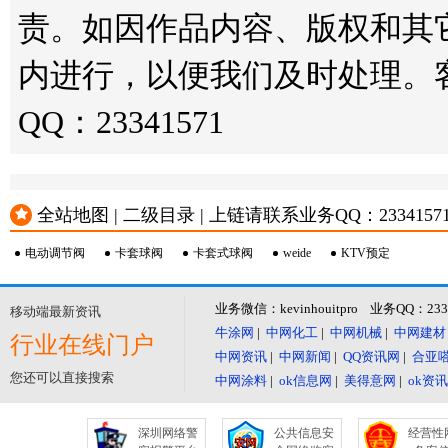
责。如因作品内容、版权和其
内进行，以便我们及时处理。客服邮箱
QQ：23341571
全站地图 | 二级目录 | 上链请联系业务QQ：23341571 或
电动调节阀
卡套球阀
卡套式球阀
weide
KTV预定
业务微信：kevinhouitpro 业务QQ：23
移动端最新资讯
牛涂网
|
中网化工
|
中网机械
|
中网建材
行业在线门户
中网资讯
|
中网新闻
|
QQ资讯网
|
合亚
您还可以直接搜索
中网涂料
|
ok信息网
|
美得意网
|
ok资
深圳网络警
公共信息安
经营性