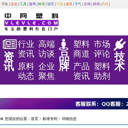
导航
|
信息
|
工具
|
读书
|
组词
|
缩写
|
字典
|
成语
|
节气
|
古词
|
诗词
|
B2B
|
行业
高端
塑料
市场
资讯
访谈
商道
评论
资
品
技
讯
牌
术
原料
企业
产品
塑料
动态
聚焦
资讯
助剂
您现在的位置：
首页
标准专利
详细信息