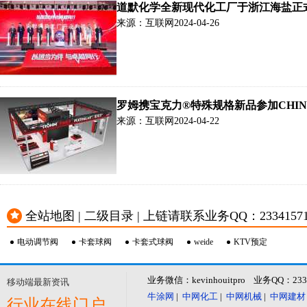
道默化学全新现代化工厂于浙江海盐正
来源：互联网
2024-04-26
罗姆携宝克力®特殊规格新品参加CHINA
来源：互联网
2024-04-22
全站地图 | 二级目录 | 上链请联系业务QQ：23341571 或
电动调节阀
卡套球阀
卡套式球阀
weide
KTV预定
业务微信：kevinhouitpro 业务QQ：23
移动端最新资讯
牛涂网
|
中网化工
|
中网机械
|
中网建材
行业在线门户