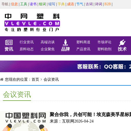
导航
|
信息
|
工具
|
读书
|
组词
|
缩写
|
字典
|
成语
|
节气
|
古词
|
诗词
|
B2B
|
行业资讯
高端访谈
塑料商道
市场评论
资讯
品牌
技术
原料动态
企业聚焦
产品资讯
塑料助剂
您现在的位置：
首页
会议资讯
会议资讯
聚合你我，共创可能！埃克森美孚星标聚
来源：互联网
2026-04-24