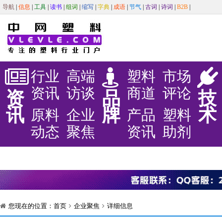
导航
|
信息
|
工具
|
读书
|
组词
|
缩写
|
字典
|
成语
|
节气
|
古词
|
诗词
|
B2B
|
行业
高端
塑料
市场
资讯
访谈
商道
评论
资
品
技
讯
牌
术
原料
企业
产品
塑料
动态
聚焦
资讯
助剂
您现在的位置：
首页
企业聚焦
详细信息