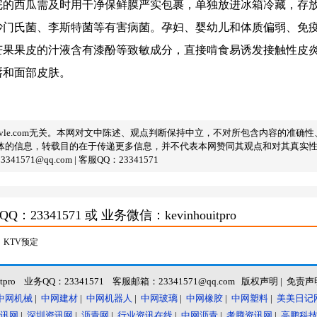
的西瓜需及时用干净保鲜膜严实包裹，单独放进冰箱冷藏，存放
沙门氏菌、李斯特菌等有害病菌。孕妇、婴幼儿和体质偏弱、免
芒果果皮的汁液含有漆酚等致敏成分，直接啃食易诱发接触性皮
唇和面部皮肤。
evle.com无关。本网对文中陈述、观点判断保持中立，不对所包含内容的准
体的信息，转载目的在于传递更多信息，并不代表本网赞同其观点和对其真实
@qq.com | 客服QQ：23341571
3341571 或 业务微信：kevinhouitpro
KTV预定
itpro 业务QQ：23341571 客服邮箱：23341571@qq.com
版权声明
|
免责声
中网机械
|
中网建材
|
中网机器人
|
中网玻璃
|
中网橡胶
|
中网塑料
|
美美日记
讯网
|
深圳资讯网
|
沥青网
|
行业资讯在线
|
中网沥青
|
考腾资讯网
|
高鹏科