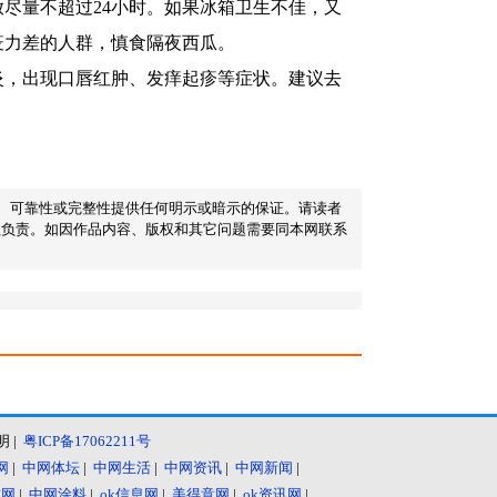
尽量不超过24小时。如果冰箱卫生不佳，又
疫力差的人群，慎食隔夜西瓜。
炎，出现口唇红肿、发痒起疹等症状。建议去
确性、可靠性或完整性提供任何明示或暗示的保证。请读者
性负责。如因作品内容、版权和其它问题需要同本网联系
明
|
粤ICP备17062211号
网
|
中网体坛
|
中网生活
|
中网资讯
|
中网新闻
|
技网
|
中网涂料
|
ok信息网
|
美得意网
|
ok资讯网
|