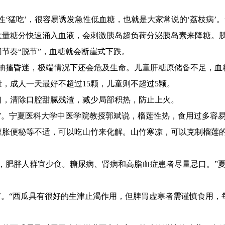
性‘猛吃’，很容易诱发急性低血糖，也就是大家常说的‘荔枝病’
大量糖分快速涌入血液，会刺激胰岛超负荷分泌胰岛素来降糖。
节奏“脱节”，血糖就会断崖式下跌。
抽搐昏迷，极端情况下还会危及生命。儿童肝糖原储备不足，血
，成人一天最好不超过15颗，儿童则不超过5颗。
口，清除口腔甜腻残渣，减少局部积热，防止上火。
”。宁夏医科大学中医学院教授郭斌说，榴莲性热，食用过多容
腹胀便秘等不适，可以吃山竹来化解。山竹寒凉，可以克制榴莲的
，肥胖人群宜少食。糖尿病、肾病和高脂血症患者尽量忌口。”
市。“西瓜具有很好的生津止渴作用，但脾胃虚寒者需谨慎食用，每