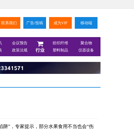
联系我们
广告/投稿
成为VIP
移动端
讯
会议预告
纺织纤维
聚合物
稿
政策法规
行业
塑料制品
仪器设备
陷阱”，专家提示，部分水果食用不当也会“伤