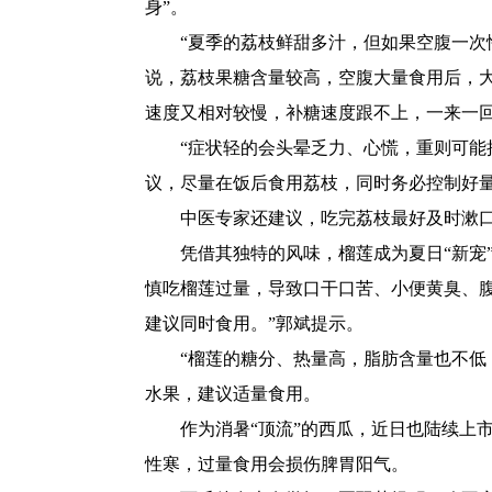
身”。
“夏季的荔枝鲜甜多汁，但如果空腹一次
说，荔枝果糖含量较高，空腹大量食用后，
速度又相对较慢，补糖速度跟不上，一来一回
“症状轻的会头晕乏力、心慌，重则可能
议，尽量在饭后食用荔枝，同时务必控制好量
中医专家还建议，吃完荔枝最好及时漱
凭借其独特的风味，榴莲成为夏日“新宠
慎吃榴莲过量，导致口干口苦、小便黄臭、
建议同时食用。”郭斌提示。
“榴莲的糖分、热量高，脂肪含量也不低
水果，建议适量食用。
作为消暑“顶流”的西瓜，近日也陆续上
性寒，过量食用会损伤脾胃阳气。