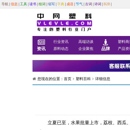
导航
|
信息
|
工具
|
读书
|
组词
|
缩写
|
字典
|
成语
|
节气
|
古词
|
诗词
|
B2B
|
行业资讯
高端访谈
塑料商
资讯
原料动态
企业聚焦
品牌
产品资
您现在的位置：
首页
塑料百科
详细信息
立夏已至，水果批量上市，荔枝、西瓜、