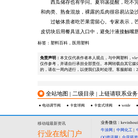
西瓜储存也有学问。夏羽菡提醒，吃不完
和肉类、熟食混放，裸露的瓜肉很容易沾染
过敏体质者吃芒果需留心。专家表示，
皮切块后用餐具送入口中，避免汁液接触嘴
标签：
塑料百科
，
医用塑料
免责声明：
本文仅代表作者本人观点，与中网塑料，vl
仅作参考，并请自行承担全部责任。本网转载自其它媒
的，请在一周内进行，以便我们及时处理。客服邮箱：23341571
全站地图 | 二级目录 | 上链请联系业务QQ：2
电动调节阀
卡套球阀
卡套式球阀
weide
业务微信：kevinhou
移动端最新资讯
牛涂网
|
中网化工
|
行业在线门户
QQ资讯网
|
合亚嗒资