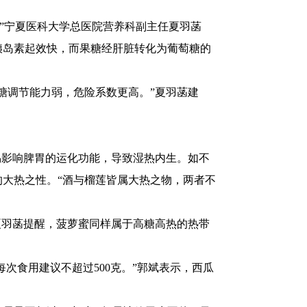
。”宁夏医科大学总医院营养科副主任夏羽菡
胰岛素起效快，而果糖经肝脏转化为葡萄糖的
糖调节能力弱，危险系数更高。”夏羽菡建
易影响脾胃的运化功能，导致湿热内生。如不
大热之性。“酒与榴莲皆属大热之物，两者不
夏羽菡提醒，菠萝蜜同样属于高糖高热的热带
次食用建议不超过500克。”郭斌表示，西瓜