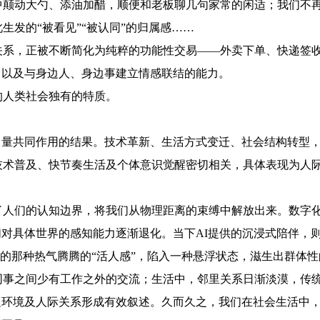
中颠动大勺、添油加醋，顺便和老板聊几句家常的闲适；我们不
生发的“被看见”“被认同”的归属感……
，正被不断简化为纯粹的功能性交易——外卖下单、快递签收、
，以及与身边人、身边事建立情感联结的能力。
人类社会独有的特质。
量共同作用的结果。技术革新、生活方式变迁、社会结构转型，
技术普及、快节奏生活及个体意识觉醒密切相关，具体表现为人
们的认知边界，将我们从物理距离的束缚中解放出来。数字化
们对具体世界的感知能力逐渐退化。当下AI提供的沉浸式陪伴，
赋予的那种热气腾腾的“活人感”，陷入一种悬浮状态，滋生出群体
之间少有工作之外的交流；生活中，邻里关系日渐淡漠，传统
边环境及人际关系形成有效叙述。久而久之，我们在社会生活中