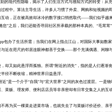
刻的现代性隐喻，揭示了人们生活方式与感知方式的转变：从充
的过程中。算法主导生活，许多人习惯了外卖、网购和短视频的
与互动，正在被高效却冰冷的数字接口悄然取代——我们似乎越
怠”之后，我们还能否寻回社区所承载的那种本真的、“毛茸茸
p包办了生活所需；当我们在网上指点江山，对国际大事如数家
与近在咫尺的邻居连眼神都吝于交换——那个充满偶遇、闲聊与
却又如此悬浮而孤独。所谓“附近的消失”，指的是人们逐渐丧
交半径不断收缩，精神世界日益悬浮。
近”是一个介于“自我”与“宏大世界”之间的灰色过渡层。一是
居、菜贩、理发师、便利店店员等非亲密却有日常交集之人的互
再为买一棵菜走进菜市场，也就失去了与菜贩讨价还价、亲手