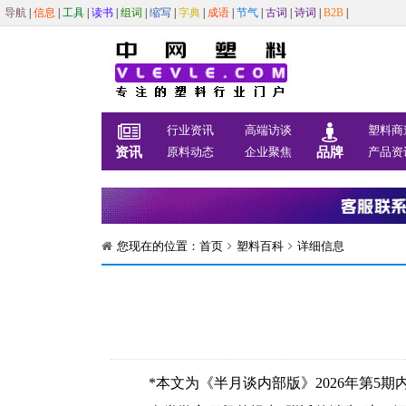
导航
|
信息
|
工具
|
读书
|
组词
|
缩写
|
字典
|
成语
|
节气
|
古词
|
诗词
|
B2B
|
行业资讯
高端访谈
塑料商
资讯
原料动态
企业聚焦
品牌
产品资
您现在的位置：
首页
塑料百科
详细信息
*本文为《半月谈内部版》2026年第5期