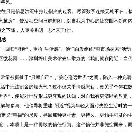
再罕见。
只是信息洪流中掠过指尖的过客。尽管数字连接无处不在，物
息茧房”，使活动空间日趋封闭，以自我为中心的社交圈不断向内
之下降，人际关系进一步“原子化”。
属感
归“附近”，重拾“生活感”。他们自发组织“菜市场探索”活动，通过
区微花园”……深圳坪山美术馆去年举办的《我们就在附近：当
常被撕扯于“只顾自己”与“关心遥远世界”之间，陷入一种充
生活中无法割舍的烟火气？这不仅关乎情感慰藉，更关乎个体在
界”，便能对世界形成更客观的认知，对自我有更清晰的界定，
理解与参与。他倡导将重建“附近”视为年轻人面对失控生活时的一
定义“幸福”的尺度，寻回那种更朴素、更持久、更触手可及的
”，本质上是一种勇敢的信任行为。这种信任并非凭空而来，而