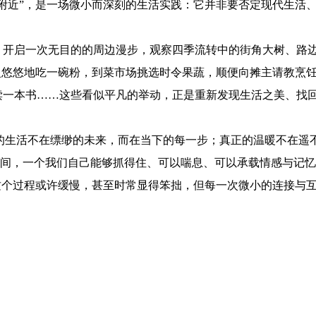
附近”，是一场微小而深刻的生活实践：它并非要否定现代生活
启一次无目的的周边漫步，观察四季流转中的街角大树、路边
慢悠悠地吃一碗粉，到菜市场挑选时令果蔬，顺便向摊主请教烹
读一本书……这些看似平凡的举动，正是重新发现生活之美、找回
生活不在缥缈的未来，而在当下的每一步；真正的温暖不在遥不
活空间，一个我们自己能够抓得住、可以喘息、可以承载情感与记
这个过程或许缓慢，甚至时常显得笨拙，但每一次微小的连接与
》