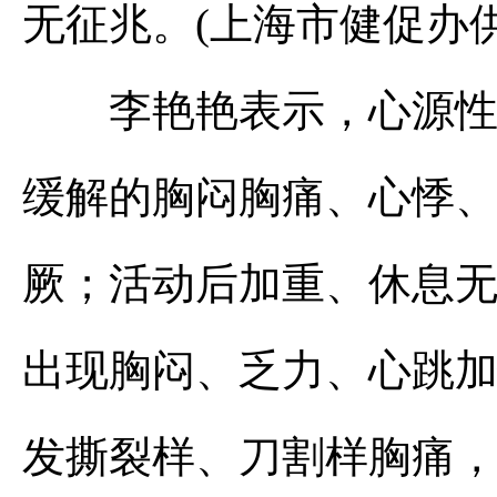
无征兆。(上海市健促办供
李艳艳表示，心源性猝
缓解的胸闷胸痛、心悸
厥；活动后加重、休息
出现胸闷、乏力、心跳
发撕裂样、刀割样胸痛