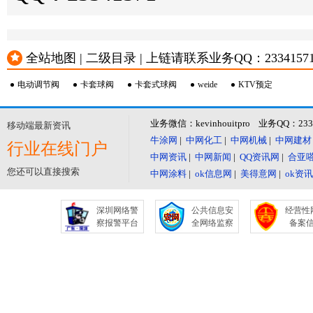
全站地图 | 二级目录 | 上链请联系业务QQ：23341571 或
电动调节阀
卡套球阀
卡套式球阀
weide
KTV预定
业务微信：kevinhouitpro 业务QQ：23
移动端最新资讯
牛涂网
|
中网化工
|
中网机械
|
中网建材
行业在线门户
中网资讯
|
中网新闻
|
QQ资讯网
|
合亚
您还可以直接搜索
中网涂料
|
ok信息网
|
美得意网
|
ok资
深圳网络警
公共信息安
经营性
察报警平台
全网络监察
备案