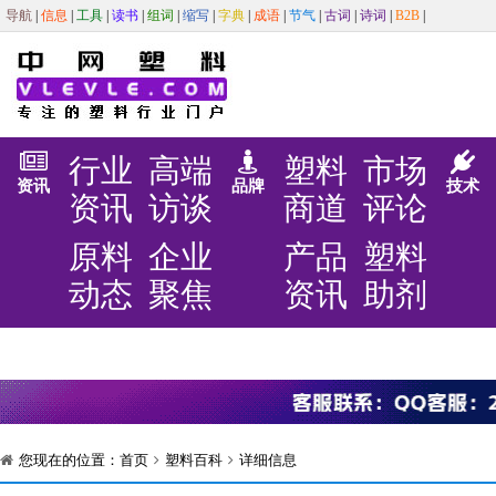
导航
|
信息
|
工具
|
读书
|
组词
|
缩写
|
字典
|
成语
|
节气
|
古词
|
诗词
|
B2B
|
行业
高端
塑料
市场
资讯
品牌
技术
资讯
访谈
商道
评论
原料
企业
产品
塑料
动态
聚焦
资讯
助剂
您现在的位置：
首页
塑料百科
详细信息